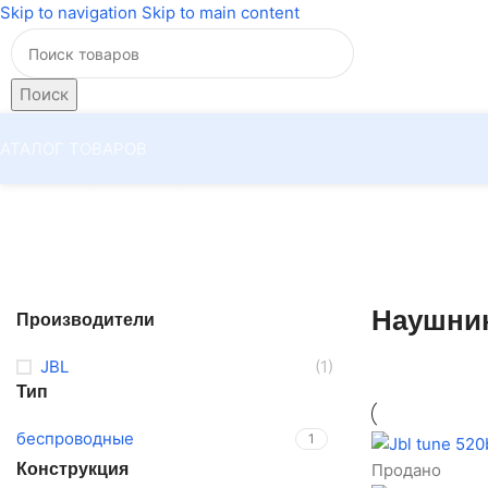
Skip to navigation
Skip to main content
Поиск
АТАЛОГ ТОВАРОВ
Главная
/
Наушники
/
Наушники JBL
Наушни
Производители
JBL
(1)
Тип
беспроводные
1
Продано
Конструкция