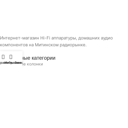
Интернет-магазин Hi-Fi аппаратуры, домашних аудио
компонентов на Митинском радиорынке.
Популярные категории
равнить
Избранное
Заказ
Портативные колонки
Наушники
Игровые приставки
Полезные ссылки
Блог
Контакты
Доставка